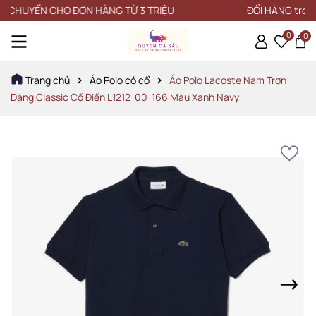
UYỂN CHO ĐƠN HÀNG TỪ 3 TRIỆU
ĐỔI HÀNG trong vòn
0
0
Trang chủ
Áo Polo có cổ
Áo Polo Lacoste Nam Trơn
Dáng Classic Cổ Điển L1212-00-166 Màu Xanh Navy