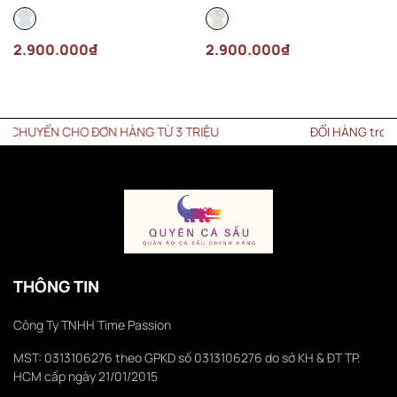
00-T01 Màu Xanh Nhạt
00-ARS Màu Kem
2.900.000₫
2.900.000₫
UYỂN CHO ĐƠN HÀNG TỪ 3 TRIỆU
ĐỔI HÀNG trong vòn
THÔNG TIN
Công Ty TNHH Time Passion
MST: 0313106276 theo GPKD số 0313106276 do sở KH & ĐT TP.
HCM cấp ngày 21/01/2015