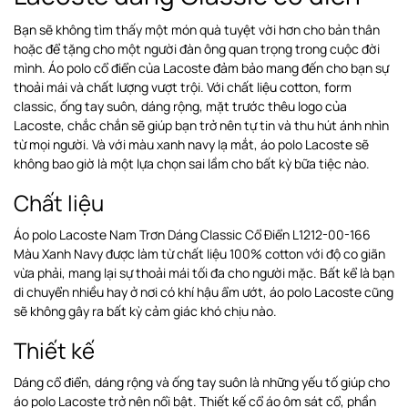
Bạn sẽ không tìm thấy một món quà tuyệt vời hơn cho bản thân
hoặc để tặng cho một người đàn ông quan trọng trong cuộc đời
mình. Áo polo cổ điển của Lacoste đảm bảo mang đến cho bạn sự
thoải mái và chất lượng vượt trội. Với chất liệu cotton, form
classic, ống tay suôn, dáng rộng, mặt trước thêu logo của
Lacoste, chắc chắn sẽ giúp bạn trở nên tự tin và thu hút ánh nhìn
từ mọi người. Và với màu xanh navy lạ mắt, áo polo Lacoste sẽ
không bao giờ là một lựa chọn sai lầm cho bất kỳ bữa tiệc nào.
Chất liệu
Áo polo Lacoste Nam Trơn Dáng Classic Cổ Điển L1212-00-166
Màu Xanh Navy được làm từ chất liệu 100% cotton với độ co giãn
vừa phải, mang lại sự thoải mái tối đa cho người mặc. Bất kể là bạn
di chuyển nhiều hay ở nơi có khí hậu ẩm ướt, áo polo Lacoste cũng
sẽ không gây ra bất kỳ cảm giác khó chịu nào.
Thiết kế
Dáng cổ điển, dáng rộng và ống tay suôn là những yếu tố giúp cho
áo polo Lacoste trở nên nổi bật. Thiết kế cổ áo ôm sát cổ, phần