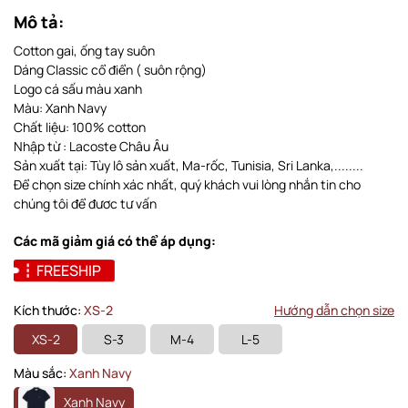
Mô tả:
Cotton gai, ống tay suôn
Dáng Classic cổ điển ( suôn rộng)
Logo cá sấu màu xanh
Màu: Xanh Navy
Chất liệu: 100% cotton
Nhập từ : Lacoste Châu Âu
Sản xuất tại: Tùy lô sản xuất, Ma-rốc, Tunisia, Sri Lanka,........
Để chọn size chính xác nhất, quý khách vui lòng nhắn tin cho
chúng tôi để đươc tư vấn
Các mã giảm giá có thể áp dụng:
FREESHIP
Kích thước:
XS-2
Hướng dẫn chọn size
XS-2
S-3
M-4
L-5
Màu sắc:
Xanh Navy
Xanh Navy