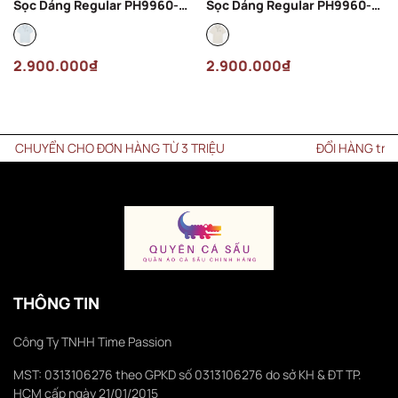
Sọc Dáng Regular PH9960-
Sọc Dáng Regular PH9960-
00-T01 Màu Xanh Nhạt
00-ARS Màu Kem
2.900.000₫
2.900.000₫
CHUYỂN CHO ĐƠN HÀNG TỪ 3 TRIỆU
ĐỔI HÀNG trong vò
THÔNG TIN
Công Ty TNHH Time Passion
MST: 0313106276 theo GPKD số 0313106276 do sở KH & ĐT TP.
HCM cấp ngày 21/01/2015