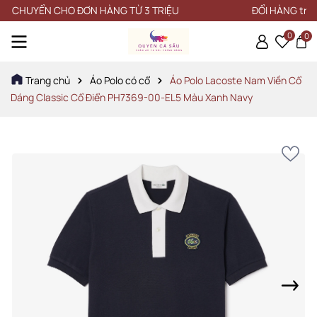
CHUYỂN CHO ĐƠN HÀNG TỪ 3 TRIỆU
ĐỔI HÀNG trong vò
0
0
Trang chủ
Áo Polo có cổ
Áo Polo Lacoste Nam Viền Cổ
Dáng Classic Cổ Điển PH7369-00-EL5 Màu Xanh Navy