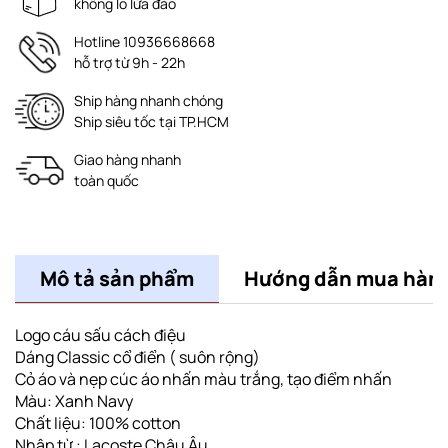
không lo lừa đảo
Hotline 10936668668
hỗ trợ từ 9h - 22h
Ship hàng nhanh chóng
Ship siêu tốc tại TP.HCM
Giao hàng nhanh
toàn quốc
Mô tả sản phẩm
Hướng dẫn mua hàn
Logo cáu sấu cách điệu
Dáng Classic cổ điển ( suôn rộng)
Cỏ áo và nẹp cúc áo nhấn màu trắng, tạo điểm nhấn
Màu: Xanh Navy
Chất liệu: 100% cotton
Nhập từ : Lacoste Châu Âu