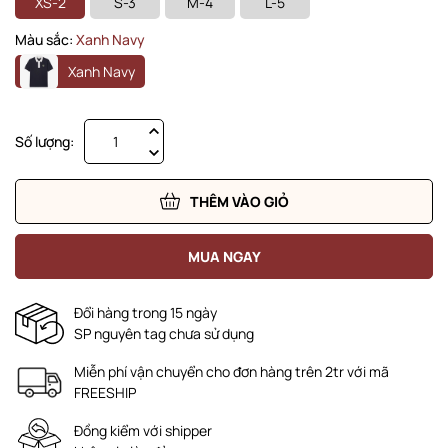
XS-2
S-3
M-4
L-5
Màu sắc:
Xanh Navy
Xanh Navy
Số lượng:
THÊM VÀO GIỎ
MUA NGAY
Đổi hàng trong 15 ngày
SP nguyên tag chưa sử dụng
Miễn phí vận chuyển cho đơn hàng trên 2tr với mã
FREESHIP
Đồng kiểm với shipper