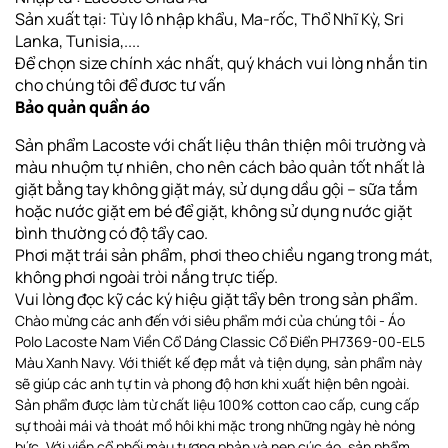
Sản xuất tại: Tùy lô nhập khẩu, Ma-rốc, Thổ Nhĩ Kỳ, Sri
Lanka, Tunisia,....
Để chọn size chính xác nhất, quý khách vui lòng nhắn tin
cho chúng tôi để đươc tư vấn
Bảo quản quần áo
Sản phẩm Lacoste với chất liệu thân thiện môi trường và
màu nhuộm tự nhiên, cho nên cách bảo quản tốt nhất là
giặt bằng tay không giặt máy, sử dụng dầu gội – sữa tắm
hoặc nước giặt em bé để giặt, không sử dụng nước giặt
bình thường có độ tẩy cao.
Phơi
mặt trái sản phẩm, phơi theo chiều ngang
trong mát,
không phơi ngoài tròi nắng trực tiếp
.
Vui lòng đọc kỹ các ký hiệu giặt tẩy bên trong sản phẩm.
Chào mừng các anh đến với siêu phẩm mới của chúng tôi - Áo
Polo Lacoste Nam Viền Cổ Dáng Classic Cổ Điển PH7369-00-EL5
Màu Xanh Navy. Với thiết kế đẹp mắt và tiện dụng, sản phẩm này
sẽ giúp các anh tự tin và phong độ hơn khi xuất hiện bên ngoài.
Sản phẩm được làm từ chất liệu 100% cotton cao cấp, cung cấp
sự thoải mái và thoát mồ hôi khi mặc trong những ngày hè nóng
bức. Với viền cổ phối màu tương phản và nẹp cúc áo, sản phẩm