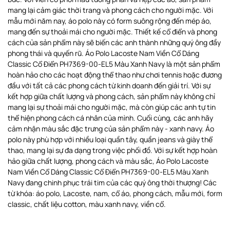
mang lại cảm giác thời trang và phong cách cho người mặc. Với
mẫu mới năm nay, áo polo này có form suông rộng đến mép áo,
mang đến sự thoải mái cho người mặc. Thiết kế cổ điển và phong
cách của sản phẩm này sẽ biến các anh thành những quý ông đầy
phong thái và quyến rũ. Áo Polo Lacoste Nam Viền Cổ Dáng
Classic Cổ Điển PH7369-00-EL5 Màu Xanh Navy là một sản phẩm
hoàn hảo cho các hoạt động thể thao như chơi tennis hoặc đương
đầu với tất cả các phong cách từ kinh doanh đến giải trí. Với sự
kết hợp giữa chất lượng và phong cách, sản phẩm này không chỉ
mang lại sự thoải mái cho người mặc, mà còn giúp các anh tự tin
thể hiện phong cách cá nhân của mình. Cuối cùng, các anh hãy
cảm nhận màu sắc đặc trưng của sản phẩm này - xanh navy. Áo
polo này phù hợp với nhiều loại quần tây, quần jeans và giày thể
thao, mang lại sự đa dạng trong việc phối đồ. Với sự kết hợp hoàn
hảo giữa chất lượng, phong cách và màu sắc, Áo Polo Lacoste
Nam Viền Cổ Dáng Classic Cổ Điển PH7369-00-EL5 Màu Xanh
Navy đang chinh phục trái tim của các quý ông thời thượng! Các
từ khóa: áo polo, Lacoste, nam, cổ áo, phong cách, mẫu mới, form
classic, chất liệu cotton, màu xanh navy, viền cổ.