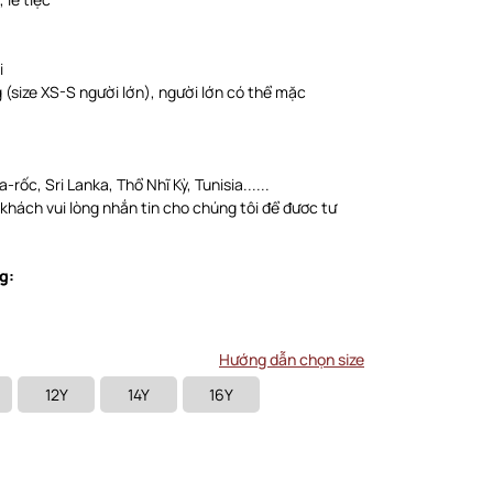
i
(size XS-S người lớn), người lớn có thể mặc
-rốc, Sri Lanka, Thổ Nhĩ Kỳ, Tunisia......
 khách vui lòng nhắn tin cho chúng tôi để đươc tư
g:
Hướng dẫn chọn size
12Y
14Y
16Y