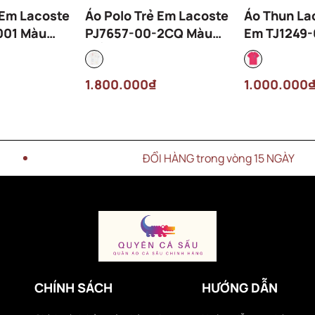
 Em Lacoste
Áo Polo Trẻ Em Lacoste
Áo Thun La
001 Màu
PJ7657-00-2CQ Màu
Em TJ1249-
Trắng
Hồng
1.800.000₫
1.000.000
ĐỔI HÀNG trong vòng 15 NGÀY
CHÍNH SÁCH
HƯỚNG DẪN