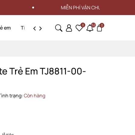
MIỄN PHÍ VẬN CHUYỂN CHO ĐƠN HÀNG TỪ 3 T
0
52
0
rẻ em
Tin tức
Liên hệ
te Trẻ Em TJ8811-00-
Tình trạng:
Còn hàng
 lễ tiệc