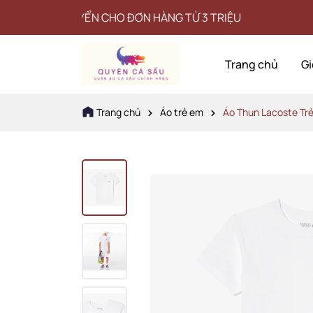
CHUYỂN CHO ĐƠN HÀNG TỪ 3 TRIỆU
Trang chủ
Gi
Trang chủ
Áo trẻ em
Áo Thun Lacoste Tr