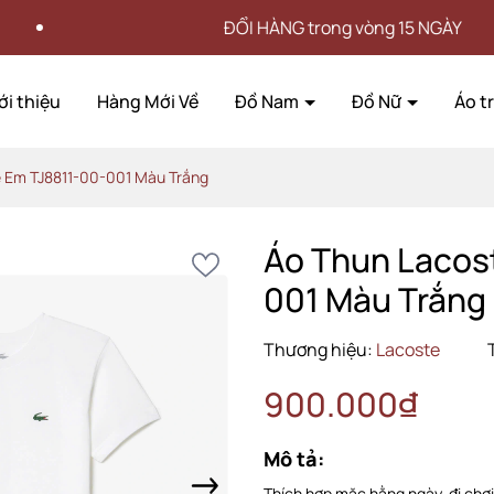
ĐỔI HÀNG trong vòng 15 NGÀY
ới thiệu
Hàng Mới Về
Đồ Nam
Đồ Nữ
Áo t
ẻ Em TJ8811-00-001 Màu Trắng
Áo Thun Lacos
001 Màu Trắng
Thương hiệu:
Lacoste
900.000₫
Mô tả:
Thích hợp mặc hằng ngày, đi chơi,