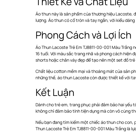
Thiết Kế và Chất Liệu
Áo thun này là sản phẩm của thương hiệu Lacoste, đ
lượng. Áo thun có cổ tròn và tay ngắn, với kiểu dáng
Phong Cách và Lợi Ích
Áo Thun Lacoste Trẻ Em TJ8811-00-001 Màu Trắng nổi 
16 tuổi. Với màu sắc trang nhã và phong cách hiện đ
shorts hoặc chân váy đẹp để tạo nên một set đồ trẻ
Chất liệu cotton mềm mại và thoáng mát của sản phẩ
những thế, áo thun Lacoste còn được thiết kế với ta
Kết Luận
Dành cho trẻ em, trang phục phải đảm bảo hai yếu tố
không chỉ đảm bảo tính tiện dụng mà còn vô cùng thờ
Nếu bạn đang tìm kiếm một chiếc áo thun cho con, ph
Thun Lacoste Trẻ Em TJ8811-00-001 Màu Trắng là lựa