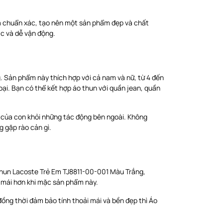
và chuẩn xác, tạo nên một sản phẩm đẹp và chất
ặc và dễ vận động.
g. Sản phẩm này thích hợp với cả nam và nữ, từ 4 đến
oại. Bạn có thể kết hợp áo thun với quần jean, quần
 của con khỏi những tác động bên ngoài. Không
 gặp rào cản gì.
o Thun Lacoste Trẻ Em TJ8811-00-001 Màu Trắng,
i mái hơn khi mặc sản phẩm này.
đồng thời đảm bảo tính thoải mái và bền đẹp thì Áo