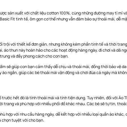
ược sản xuất với chất liệu cotton 100%, cùng những đường may tỉ mỉ 
 Basic Fit tinh tế, ôm gọn cơ thể nhưng vẫn đảm bảo sự thoải mái, dễ m
trội với thiết kế đơn giản, nhưng không kém phần tinh tế và thời tran
ại, áo thun này hoàn hảo cho các hoạt động hàng ngày, đi chơi và dã ng
 trung và đầy phong cách cho con bạn.
m sẽ giúp con bạn cảm thấy dễ chịu và thoải mái, đồng thời bảo vệ da
y áo ngắn, giúp các bé thoải mái vận động và chơi đùa cả ngày mà không
 trước hết đó là tính thoải mái và tính tiện dụng. Tuy nhiên, đối với Á
i trang và phù hợp với nhiều phối đồ khác nhau. Các bé sẽ tự tin, thoả
ù hợp với nhu cầu hàng ngày, dễ kết hợp với nhiều loại quần áo khác, 
 chọn tuyệt vời cho bạn.