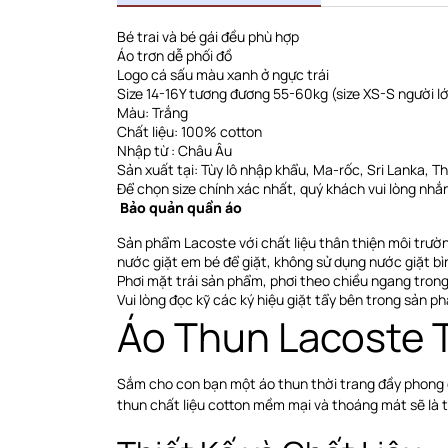
Bé trai và bé gái đều phù hợp
Áo trơn dễ phối đồ
Logo cá sấu màu xanh ở ngực trái
Size 14-16Y tương đương 55-60kg (size XS-S người l
Màu: Trắng
Chất liệu: 100% cotton
Nhập từ : Châu Âu
Sản xuất tại: Tùy lô nhập khẩu, Ma-rốc, Sri Lanka, Thổ 
Để chọn size chính xác nhất, quý khách vui lòng nhắn
Bảo quản quần áo
Sản phẩm Lacoste với chất liệu thân thiện môi trườ
nước giặt em bé để giặt, không sử dụng nước giặt bì
Phơi
mặt trái sản phẩm, phơi theo chiều ngang
trong
Vui lòng đọc kỹ các ký hiệu giặt tẩy bên trong sản p
Áo Thun Lacoste 
Sắm cho con bạn một áo thun thời trang đầy phong 
thun chất liệu cotton mềm mại và thoáng mát sẽ là 