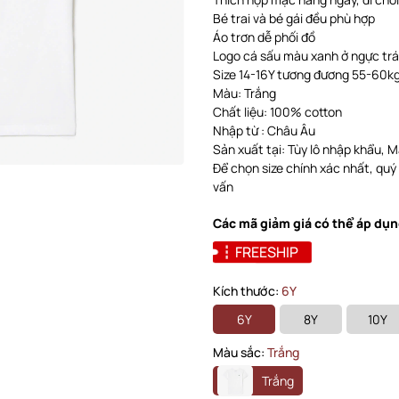
Bé trai và bé gái đều phù hợp
Áo trơn dễ phối đồ
Logo cá sấu màu xanh ở ngực trá
Size 14-16Y tương đương 55-60kg 
Màu: Trắng
Chất liệu: 100% cotton
Nhập từ : Châu Âu
Sản xuất tại: Tùy lô nhập khẩu, Ma
Để chọn size chính xác nhất, quý
vấn
Các mã giảm giá có thể áp dụn
FREESHIP
Kích thước:
6Y
6Y
8Y
10Y
Màu sắc:
Trắng
Trắng