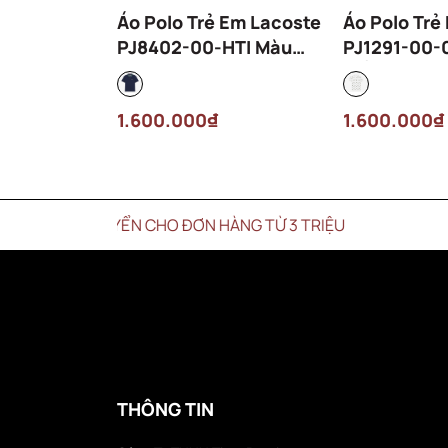
Áo Polo Trẻ Em Lacoste
Áo Polo Trẻ
PJ8402-00-HTI Màu
PJ1291-00-
Xanh Navy
Trắng
1.600.000₫
1.600.000₫
CHUYỂN CHO ĐƠN HÀNG TỪ 3 TRIỆU
THÔNG TIN