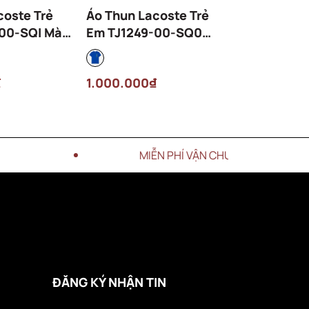
coste Trẻ
Áo Thun Lacoste Trẻ
Áo Thun La
00-SQI Màu
Em TJ1249-00-SQ0
Em TJ9732
Màu Xanh Dương
Xanh Navy
₫
1.000.000₫
1.000.000
MIỄN PHÍ VẬN CHUYỂN CHO ĐƠN HÀNG TỪ 3 T
ĐĂNG KÝ NHẬN TIN