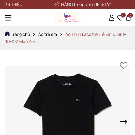
 TRIỆU
ĐỔI HÀNG trong vòng 15 NGÀY
0
0
Trang chủ
Áo trẻ em
Áo Thun Lacoste Trẻ Em TJ8811-
00-031 Màu Đen