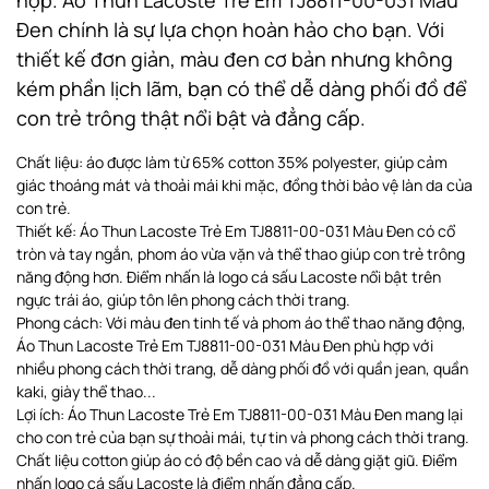
Đen chính là sự lựa chọn hoàn hảo cho bạn. Với
thiết kế đơn giản, màu đen cơ bản nhưng không
kém phần lịch lãm, bạn có thể dễ dàng phối đồ để
con trẻ trông thật nổi bật và đẳng cấp.
Chất liệu: áo được làm từ 65% cotton 35% polyester, giúp cảm
giác thoáng mát và thoải mái khi mặc, đồng thời bảo vệ làn da của
con trẻ.
Thiết kế: Áo Thun Lacoste Trẻ Em TJ8811-00-031 Màu Đen có cổ
tròn và tay ngắn, phom áo vừa vặn và thể thao giúp con trẻ trông
năng động hơn. Điểm nhấn là logo cá sấu Lacoste nổi bật trên
ngực trái áo, giúp tôn lên phong cách thời trang.
Phong cách: Với màu đen tinh tế và phom áo thể thao năng động,
Áo Thun Lacoste Trẻ Em TJ8811-00-031 Màu Đen phù hợp với
nhiều phong cách thời trang, dễ dàng phối đồ với quần jean, quần
kaki, giày thể thao...
Lợi ích: Áo Thun Lacoste Trẻ Em TJ8811-00-031 Màu Đen mang lại
cho con trẻ của bạn sự thoải mái, tự tin và phong cách thời trang.
Chất liệu cotton giúp áo có độ bền cao và dễ dàng giặt giũ. Điểm
nhấn logo cá sấu Lacoste là điểm nhấn đẳng cấp.