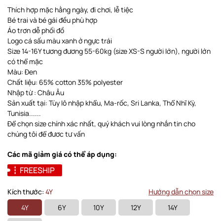
Thích hợp mặc hằng ngày, đi chơi, lễ tiệc
Bé trai và bé gái đều phù hợp
Áo trơn dễ phối đồ
Logo cá sấu màu xanh ở ngực trái
Size 14-16Y tương đương 55-60kg (size XS-S người lớn), người lớn
có thể mặc
Màu: Đen
Chất liệu: 65% cotton 35% polyester
Nhập từ : Châu Âu
Sản xuất tại: Tùy lô nhập khẩu, Ma-rốc, Sri Lanka, Thổ Nhĩ Kỳ,
Tunisia......
Để chọn size chính xác nhất, quý khách vui lòng nhắn tin cho
chúng tôi để đươc tư vấn
Các mã giảm giá có thể áp dụng:
FREESHIP
Kích thước:
4Y
Hướng dẫn chọn size
4Y
6Y
10Y
12Y
14Y