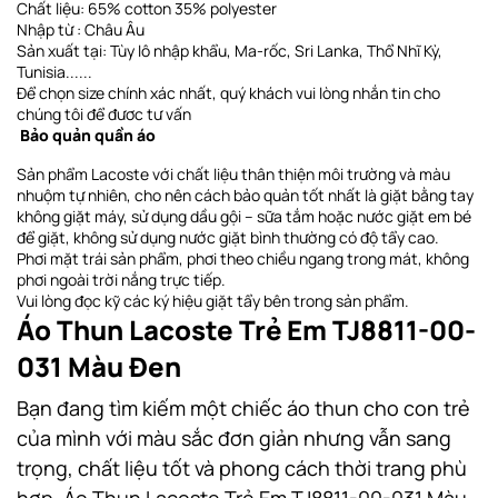
Chất liệu: 65% cotton 35% polyester
Nhập từ : Châu Âu
Sản xuất tại: Tùy lô nhập khẩu, Ma-rốc, Sri Lanka, Thổ Nhĩ Kỳ,
Tunisia......
Để chọn size chính xác nhất, quý khách vui lòng nhắn tin cho
chúng tôi để đươc tư vấn
Bảo quản quần áo
Sản phẩm Lacoste với chất liệu thân thiện môi trường và màu
nhuộm tự nhiên, cho nên cách bảo quản tốt nhất là giặt bằng tay
không giặt máy, sử dụng dầu gội – sữa tắm hoặc nước giặt em bé
để giặt, không sử dụng nước giặt bình thường có độ tẩy cao.
Phơi
mặt trái sản phẩm, phơi theo chiều ngang
trong mát, không
phơi ngoài trời nắng trực tiếp
.
Vui lòng đọc kỹ các ký hiệu giặt tẩy bên trong sản phẩm.
Áo Thun Lacoste Trẻ Em TJ8811-00-
031 Màu Đen
Bạn đang tìm kiếm một chiếc áo thun cho con trẻ
của mình với màu sắc đơn giản nhưng vẫn sang
trọng, chất liệu tốt và phong cách thời trang phù
hợp. Áo Thun Lacoste Trẻ Em TJ8811-00-031 Màu