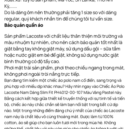
Kỳ,......
Do là dáng ôm nên thường phải tăng 1 size so với dáng
regular, quý khách nhắn tin để chúng tôi tư vấn size.
Bảo quản quần áo
Sản phẩm Lacoste với chất liệu thân thiện môi trường và
màu nhuộm tự nhiên, cho nên cách bảo quản tốt nhất là
giặt bằng tay không giặt máy, sử dụng dầu gội – sữa tắm
hoặc nước giặt em bé để giặt, không sử dụng nước giặt
bình thường có độ tẩy cao.
Phơi
mặt trái sản phẩm, phơi theo chiều ngang
trong mát,
không phơi ngoài tròi nắng trực tiếp
.
Bạn đang tìm kiếm một chiếc áo polo nam cổ điển, sang trọng và
phù hợp với nhiều dịp khác nhau? Hãy nhìn ngay vào Chiếc Áo Polo
Lacoste Nam Dáng Slim Fit PH4012-00-107 Màu Vàng Pastel này.
Bằng cách kết hợp giữa thiết kế truyền thống với sự tinh tế và tiến
bộ, chiếc áo này chắc chắn sẽ làm bạn nổi bật trong bất cứ dịp
nào. Một trong những điểm đáng chú ý nhất của chiếc áo Lacoste
nam này là chất liệu vô cùng thoáng mát. Được làm từ 100%
cotton, áo sẽ giúp cho bạn luôn tươi mới trong mùa hè. Không
những thế, chất liệu vải này còn giúp cho chiếc áo trông tuyệt vời