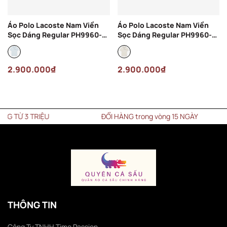
Áo Polo Lacoste Nam Viền
Áo Polo Lacoste Nam Viền
Sọc Dáng Regular PH9960-
Sọc Dáng Regular PH9960-
00-T01 Màu Xanh Nhạt
00-ARS Màu Kem
2.900.000₫
2.900.000₫
Ừ 3 TRIỆU
ĐỔI HÀNG trong vòng 15 NGÀY
THÔNG TIN
Công Ty TNHH Time Passion