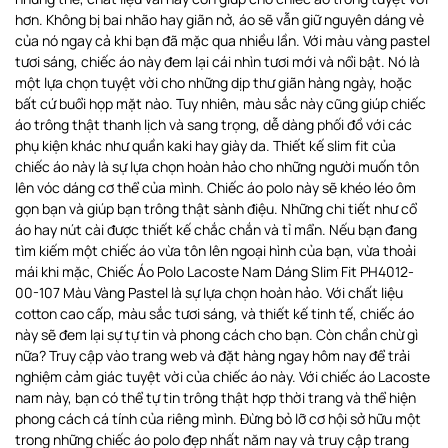
hơn. Không bị bai nhão hay giãn nở, áo sẽ vẫn giữ nguyên dáng vẻ
của nó ngay cả khi bạn đã mặc qua nhiều lần. Với màu vàng pastel
tươi sáng, chiếc áo này đem lại cái nhìn tươi mới và nổi bật. Nó là
một lựa chọn tuyệt vời cho những dịp thư giãn hàng ngày, hoặc
bất cứ buổi họp mặt nào. Tuy nhiên, màu sắc này cũng giúp chiếc
áo trông thật thanh lịch và sang trọng, dễ dàng phối đồ với các
phụ kiện khác như quần kaki hay giày da. Thiết kế slim fit của
chiếc áo này là sự lựa chọn hoàn hảo cho những người muốn tôn
lên vóc dáng cơ thể của mình. Chiếc áo polo này sẽ khéo léo ôm
gọn bạn và giúp bạn trông thật sành điệu. Những chi tiết như cổ
áo hay nút cài được thiết kế chắc chắn và tỉ mẩn. Nếu bạn đang
tìm kiếm một chiếc áo vừa tôn lên ngoại hình của bạn, vừa thoải
mái khi mặc, Chiếc Áo Polo Lacoste Nam Dáng Slim Fit PH4012-
00-107 Màu Vàng Pastel là sự lựa chọn hoàn hảo. Với chất liệu
cotton cao cấp, màu sắc tươi sáng, và thiết kế tinh tế, chiếc áo
này sẽ đem lại sự tự tin và phong cách cho bạn. Còn chần chừ gì
nữa? Truy cập vào trang web và đặt hàng ngay hôm nay để trải
nghiệm cảm giác tuyệt vời của chiếc áo này. Với chiếc áo Lacoste
nam này, bạn có thể tự tin trông thật hợp thời trang và thể hiện
phong cách cá tính của riêng mình. Đừng bỏ lỡ cơ hội sở hữu một
trong những chiếc áo polo đẹp nhất năm nay và truy cập trang