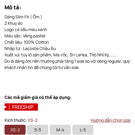
Mô tả:
Dáng Slim Fit ( Ôm )
2 khuy áo
Logo cá sấu màu xanh
Màu sắc: Vàng pastel
Chất liệu: 100% Cotton
Nhập từ : Lacoste Châu Âu
Xuất xứ: tùy lô sản phẩm, Ma-rốc, Sri Lanka, Thỏ Nhĩ Kỳ,......
Do là dáng ôm nên thường phải tăng 1 size so với dáng regular, quý
khách nhắn tin để chúng tôi tư vấn size.
Các mã giảm giá có thể áp dụng:
FREESHIP
Kích thước:
XS-2
Hướng dẫn chọn size
XS-2
S-3
M-4
L-5