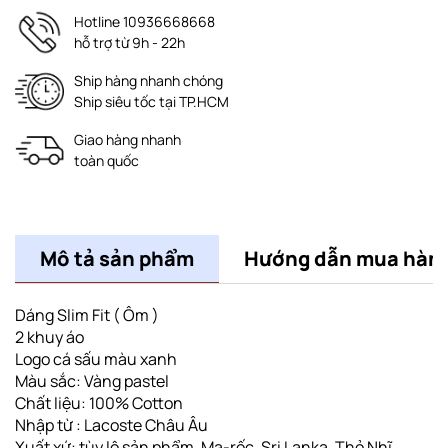
Hotline 10936668668
hỗ trợ từ 9h - 22h
Ship hàng nhanh chóng
Ship siêu tốc tại TP.HCM
Giao hàng nhanh
toàn quốc
Mô tả sản phẩm
Hướng dẫn mua hàn
Dáng Slim Fit ( Ôm )
2 khuy áo
Logo cá sấu màu xanh
Màu sắc: Vàng pastel
Chất liệu: 100% Cotton
Nhập từ : Lacoste Châu Âu
Xuất xứ: tùy lô sản phẩm, Ma-rốc, Sri Lanka, Thỏ Nhĩ