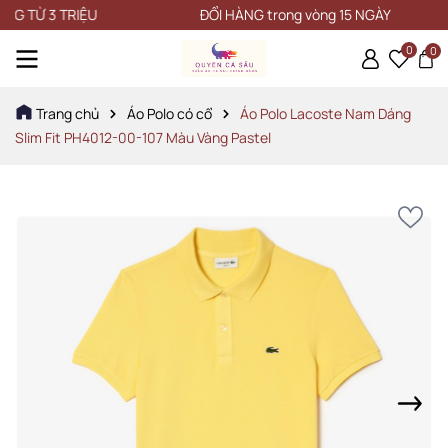
Ừ 3 TRIỆU
ĐỔI HÀNG trong vòng 15 NGÀY
0
0
Trang chủ
Áo Polo có cổ
Áo Polo Lacoste Nam Dáng
Slim Fit PH4012-00-107 Màu Vàng Pastel