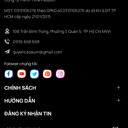
MST: 0313106276 theo GPKD số 0313106276 do sở KH & ĐT TP.
HCM cấp ngày 21/01/2015
10B Trần Bình Trọng, Phường 1, Quận 5, TP. Hồ Chí Minh
0936 668 668
quyencasauvn@gmail.com
Folower chúng tôi:
CHÍNH SÁCH
HƯỚNG DẪN
ĐĂNG KÝ NHẬN TIN