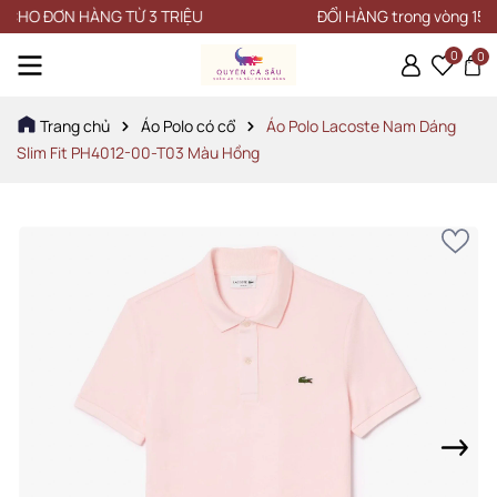
O ĐƠN HÀNG TỪ 3 TRIỆU
ĐỔI HÀNG trong vòng 15 NGÀY
0
0
Trang chủ
Áo Polo có cổ
Áo Polo Lacoste Nam Dáng
Slim Fit PH4012-00-T03 Màu Hồng