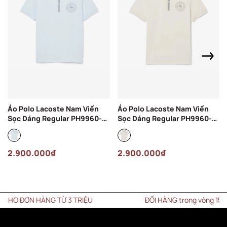
Áo Polo Lacoste Nam Viền
Áo Polo Lacoste Nam Viền
Sọc Dáng Regular PH9960-
Sọc Dáng Regular PH9960-
00-T01 Màu Xanh Nhạt
00-ARS Màu Kem
2.900.000₫
2.900.000₫
O ĐƠN HÀNG TỪ 3 TRIỆU
ĐỔI HÀNG trong vòng 15 NGÀY