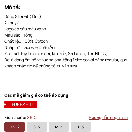
Mô tả:
Dáng Slim Fit ( Ôm )
2 khuy áo
Logo cá sấu màu xanh
Màu sắc: Hồng
Chất liệu: 100% Cotton
Nhập từ : Lacoste Châu Âu
Xuất xứ: tùy lô sản phẩm, Ma-rốc, Sri Lanka, Thỏ Nhĩ Kỳ,......
Do là dáng ôm nên thường phải tăng 1 size so với dáng regular, quý
khách nhắn tin để chúng tôi tư vấn size.
Các mã giảm giá có thể áp dụng:
FREESHIP
Kích thước:
XS-2
Hướng dẫn chọn size
XS-2
S-3
M-4
L-5