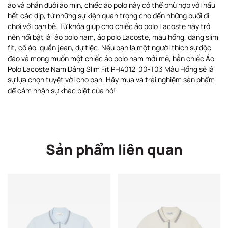
áo và phần đuôi áo mịn, chiếc áo polo này có thể phù hợp với hầu
hết các dịp, từ những sự kiện quan trọng cho đến những buổi đi
chơi với bạn bè. Từ khóa giúp cho chiếc áo polo Lacoste này trở
nên nổi bật là: áo polo nam, áo polo Lacoste, màu hồng, dáng slim
fit, cổ áo, quần jean, dự tiệc. Nếu bạn là một người thích sự độc
đáo và mong muốn một chiếc áo polo nam mới mẻ, hẳn chiếc Áo
Polo Lacoste Nam Dáng Slim Fit PH4012-00-T03 Màu Hồng sẽ là
sự lựa chọn tuyệt vời cho bạn. Hãy mua và trải nghiệm sản phẩm
để cảm nhận sự khác biệt của nó!
Sản phẩm liên quan