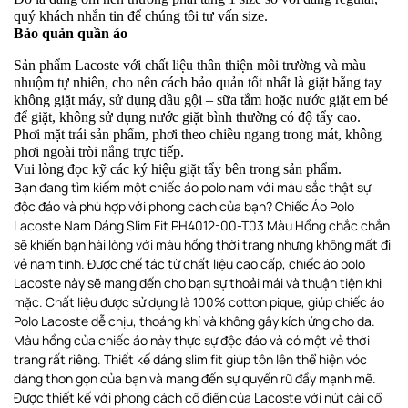
quý khách nhắn tin để chúng tôi tư vấn size.
Bảo quản quần áo
Sản phẩm Lacoste với chất liệu thân thiện môi trường và màu
nhuộm tự nhiên, cho nên cách bảo quản tốt nhất là giặt bằng tay
không giặt máy, sử dụng dầu gội – sữa tắm hoặc nước giặt em bé
để giặt, không sử dụng nước giặt bình thường có độ tẩy cao.
Phơi
mặt trái sản phẩm, phơi theo chiều ngang
trong mát, không
phơi ngoài tròi nắng trực tiếp
.
Vui lòng đọc kỹ các ký hiệu giặt tẩy bên trong sản phẩm.
Bạn đang tìm kiếm một chiếc áo polo nam với màu sắc thật sự
độc đáo và phù hợp với phong cách của bạn? Chiếc Áo Polo
Lacoste Nam Dáng Slim Fit PH4012-00-T03 Màu Hồng chắc chắn
sẽ khiến bạn hài lòng với màu hồng thời trang nhưng không mất đi
vẻ nam tính. Được chế tác từ chất liệu cao cấp, chiếc áo polo
Lacoste này sẽ mang đến cho bạn sự thoải mái và thuận tiện khi
mặc. Chất liệu được sử dụng là 100% cotton pique, giúp chiếc áo
Polo Lacoste dễ chịu, thoáng khí và không gây kích ứng cho da.
Màu hồng của chiếc áo này thực sự độc đáo và có một vẻ thời
trang rất riêng. Thiết kế dáng slim fit giúp tôn lên thể hiện vóc
dáng thon gọn của bạn và mang đến sự quyến rũ đầy mạnh mẽ.
Được thiết kế với phong cách cổ điển của Lacoste với nút cài cổ