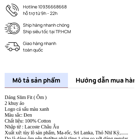
Hotline 10936668668
hỗ trợ từ 9h - 22h
Ship hàng nhanh chóng
Ship siêu tốc tại TP.HCM
Giao hàng nhanh
toàn quốc
Mô tả sản phẩm
Hướng dẫn mua hàn
Dáng Slim Fit ( Ôm )
2 khuy áo
Logo cá sấu màu xanh
Màu sắc: Đen
Chất liệu: 100% Cotton
Nhập từ : Lacoste Châu Âu
Xuất xứ: tùy lô sản phẩm, Ma-rốc, Sri Lanka, Thỏ Nhĩ Kỳ,......
Do là dáng ôm nên thường phải tăng 1 size so với dáng regular,