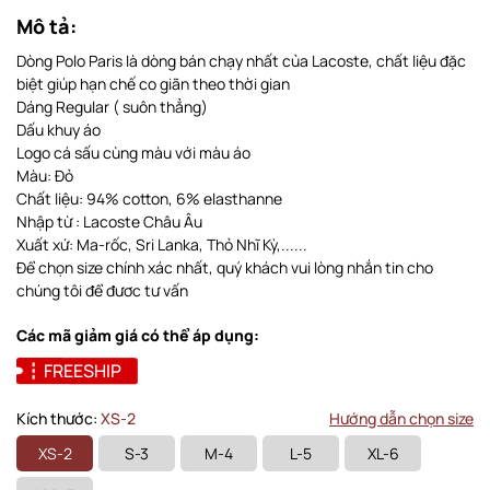
Mô tả:
Dòng Polo Paris là dòng bán chạy nhất của Lacoste, chất liệu đặc
biệt giúp hạn chế co giãn theo thời gian
Dáng Regular ( suôn thẳng)
Dấu khuy áo
Logo cá sấu cùng màu với màu áo
Màu: Đỏ
Chất liệu: 94% cotton, 6% elasthanne
Nhập từ : Lacoste Châu Âu
Xuất xứ: Ma-rốc, Sri Lanka, Thỏ Nhĩ Kỳ,......
Để chọn size chính xác nhất, quý khách vui lòng nhắn tin cho
chúng tôi để đươc tư vấn
Các mã giảm giá có thể áp dụng:
FREESHIP
Kích thước:
XS-2
Hướng dẫn chọn size
XS-2
S-3
M-4
L-5
XL-6