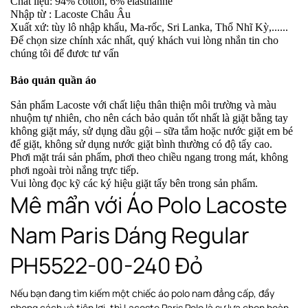
Chất liệu: 94% cotton, 6% elasthanne
Nhập từ : Lacoste Châu Âu
Xuất xứ: tùy lô nhập khẩu, Ma-rốc, Sri Lanka, Thổ Nhĩ Kỳ,......
Để chọn size chính xác nhất, quý khách vui lòng nhắn tin cho
chúng tôi để đươc tư vấn
Bảo quản quần áo
Sản phẩm Lacoste với chất liệu thân thiện môi trường và màu
nhuộm tự nhiên, cho nên cách bảo quản tốt nhất là giặt bằng tay
không giặt máy, sử dụng dầu gội – sữa tắm hoặc nước giặt em bé
để giặt, không sử dụng nước giặt bình thường có độ tẩy cao.
Phơi
mặt trái sản phẩm, phơi theo chiều ngang
trong mát, không
phơi ngoài tròi nắng trực tiếp
.
Vui lòng đọc kỹ các ký hiệu giặt tẩy bên trong sản phẩm.
Mê mẩn với Áo Polo Lacoste
Nam Paris Dáng Regular
PH5522-00-240 Đỏ
Nếu bạn đang tìm kiếm một chiếc áo polo nam đẳng cấp, đầy
phong cách và tiện lợi, thì Lacoste Paris Polo là sự lựa chọn hoàn