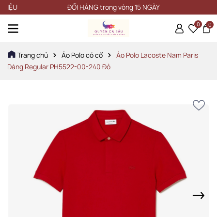
U
ĐỔI HÀNG trong vòng 15 NGÀY
0
0
Trang chủ
Áo Polo có cổ
Áo Polo Lacoste Nam Paris
Dáng Regular PH5522-00-240 Đỏ