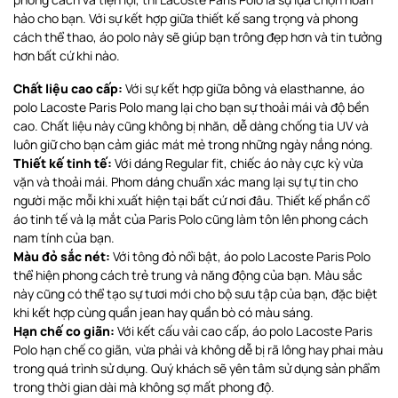
hảo cho bạn. Với sự kết hợp giữa thiết kế sang trọng và phong
cách thể thao, áo polo này sẽ giúp bạn trông đẹp hơn và tin tưởng
hơn bất cứ khi nào.
Chất liệu cao cấp:
Với sự kết hợp giữa bông và elasthanne, áo
polo Lacoste Paris Polo mang lại cho bạn sự thoải mái và độ bền
cao. Chất liệu này cũng không bị nhăn, dễ dàng chống tia UV và
luôn giữ cho bạn cảm giác mát mẻ trong những ngày nắng nóng.
Thiết kế tinh tế:
Với dáng Regular fit, chiếc áo này cực kỳ vừa
vặn và thoải mái. Phom dáng chuẩn xác mang lại sự tự tin cho
người mặc mỗi khi xuất hiện tại bất cứ nơi đâu. Thiết kế phần cổ
áo tinh tế và lạ mắt của Paris Polo cũng làm tôn lên phong cách
nam tính của bạn.
Màu đỏ sắc nét:
Với tông đỏ nổi bật, áo polo Lacoste Paris Polo
thể hiện phong cách trẻ trung và năng động của bạn. Màu sắc
này cũng có thể tạo sự tươi mới cho bộ sưu tập của bạn, đặc biệt
khi kết hợp cùng quần jean hay quần bò có màu sáng.
Hạn chế co giãn:
Với kết cấu vải cao cấp, áo polo Lacoste Paris
Polo hạn chế co giãn, vừa phải và không dễ bị rã lông hay phai màu
trong quá trình sử dụng. Quý khách sẽ yên tâm sử dụng sản phẩm
trong thời gian dài mà không sợ mất phong độ.