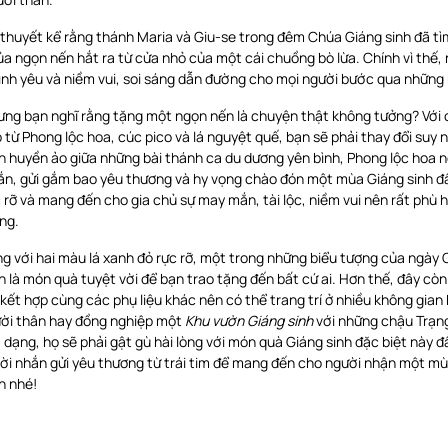
thuyết kể rằng thánh Maria và Giu-se trong đêm Chúa Giáng sinh đã tìm
a ngọn nến hắt ra từ cửa nhỏ của một cái chuồng bò lừa. Chính vì thế,
ình yêu và niềm vui, soi sáng dẫn đường cho mọi người bước qua những 
ưng bạn nghĩ rằng tặng một ngọn nến là chuyện thật không tưởng? Với
 từ Phong lộc hoa, cúc pico và lá nguyệt quế, bạn sẽ phải thay đổi suy
n huyền ảo giữa những bài thánh ca du dương yên bình, Phong lộc hoa 
ắn, gửi gắm bao yêu thương và hy vọng chào đón một mùa Giáng sinh đ
 rỡ và mang đến cho gia chủ sự may mắn, tài lộc, niềm vui nên rất phù
ng.
ng với hai màu lá xanh đỏ rực rỡ, một trong những biểu tượng của ngày
n là món quà tuyệt vời để bạn trao tặng đến bất cứ ai. Hơn thế, đây còn
kết hợp cùng các phụ liệu khác nên có thể trang trí ở nhiều không gian
ười thân hay đồng nghiệp một
Khu vườn Giáng sinh
với những chậu Trạng
 dạng, họ sẽ phải gật gù hài lòng với món quà Giáng sinh đặc biệt này 
lời nhắn gửi yêu thương từ trái tim để mang đến cho người nhận một m
n nhé!