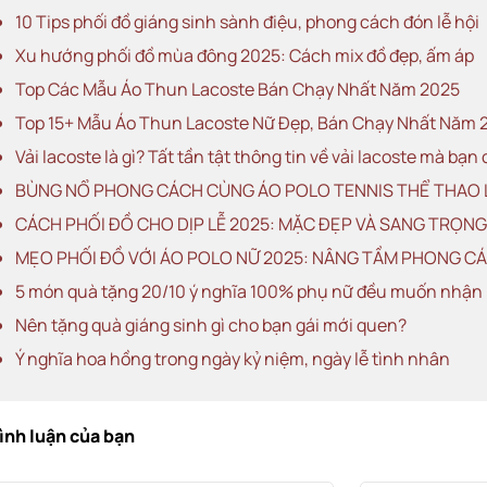
10 Tips phối đồ giáng sinh sành điệu, phong cách đón lễ hội
Xu hướng phối đồ mùa đông 2025: Cách mix đồ đẹp, ấm áp
Top Các Mẫu Áo Thun Lacoste Bán Chạy Nhất Năm 2025
Top 15+ Mẫu Áo Thun Lacoste Nữ Đẹp, Bán Chạy Nhất Năm 
Vải lacoste là gì? Tất tần tật thông tin về vải lacoste mà bạn 
BÙNG NỔ PHONG CÁCH CÙNG ÁO POLO TENNIS THỂ THAO L
CÁCH PHỐI ĐỒ CHO DỊP LỄ 2025: MẶC ĐẸP VÀ SANG TRỌNG
MẸO PHỐI ĐỒ VỚI ÁO POLO NỮ 2025: NÂNG TẦM PHONG C
5 món quà tặng 20/10 ý nghĩa 100% phụ nữ đều muốn nhận
Nên tặng quà giáng sinh gì cho bạn gái mới quen?
Ý nghĩa hoa hồng trong ngày kỷ niệm, ngày lễ tình nhân
bình luận của bạn