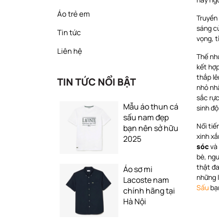
Áo trẻ em
Truyền 
sáng củ
Tin tức
vọng, t
Liên hệ
Thế nh
kết hợp
thắp lê
TIN TỨC NỔI BẬT
nhỏ nh
sắc rực
Mẫu áo thun cá
sinh độ
sấu nam đẹp
Nổi tiế
bạn nên sở hữu
xinh xắ
2025
sóc
và 
bè, ng
thật đa
Áo sơ mi
những 
Lacoste nam
Sấu
bạ
chính hãng tại
Hà Nội