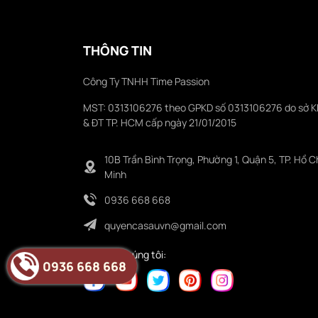
THÔNG TIN
Công Ty TNHH Time Passion
MST: 0313106276 theo GPKD số 0313106276 do sở 
& ĐT TP. HCM cấp ngày 21/01/2015
10B Trần Bình Trọng, Phường 1, Quận 5, TP. Hồ C
Minh
0936 668 668
quyencasauvn@gmail.com
Folower chúng tôi:
0936 668 668