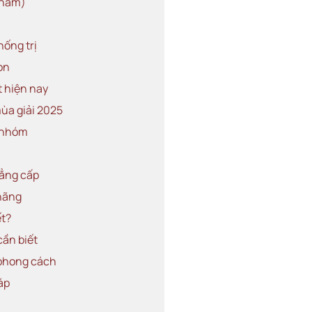
e nam)
ống trị
òn
 hiện nay
ùa giải 2025
i nhóm
đẳng cấp
 hãng
ết?
cần biết
 phong cách
áp