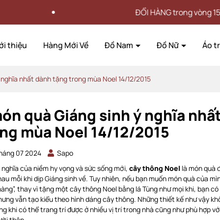
ĐỔI HÀNG trong vòng 15 NGÀY
ới thiệu
Hàng Mới Về
Đồ Nam
Đồ Nữ
Áo t
 nghĩa nhất dành tặng trong mùa Noel 14/12/2015
ón quà Giáng sinh ý nghĩa nhấ
ong mùa Noel 14/12/2015
háng 07 2024
Sapo
 nghĩa của niềm hy vọng và sức sống mới,
cây thông Noel
là món quà đ
hau mỗi khi dịp Giáng sinh về. Tuy nhiên, nếu bạn muốn món quà của m
àng”, thay vì tặng một cây thông Noel bằng lá Tùng như mọi khi, bạn có
ưng vẫn tạo kiểu theo hình dáng cây thông. Những thiết kế như vậy khô
ng khi có thể trang trí được ở nhiều vị trí trong nhà cũng như phù hợp v
ười thân.