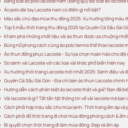
Bảng size áo polo lacoste nam (bảng quy đổi size áo lacost
Áo polo dài tay Lacoste nam có điểm gì nổi bật?
Màu sắc chủ đạo mùa thu đông 2025: Xu hướng tông màu th
Top 5 mẫu thời trang thu đông 2025 tại Quyên Cá Sấu Sài G
Khám phá những chất liệu vải áo thun được ưa chuộng nhất
Bùng nổ phong cách cùng áo polo tennis thể thao lacoste m
Áo thun đồng phục Lacoste - Sự lựa chọn hoàn hảo cho độ
So sánh vải Lacoste với các loại vải khác phổ biến hiện nay
Xu hướng thời trang Lacoste mới nhất 2025: Sành điệu và 
Quyên Cá Sấu Sài Gòn - Địa chỉ bán áo thun Lacoste chính
Hướng dẫn cách phân biệt áo lacoste thật và giả? Bạn đã bi
Vải lacoste là gì? Tất tần tật thông tin về vải lacoste mà bạn 
Cách phối hợp màu sắc cho mùa lạnh: Thời trang ấm áp và
Cách phối đồ thời trang đi chơi mùa đông phong cách & ấm 
Bí quyết chọn thời trang đi làm mùa đông: Đẹp và ấm áp