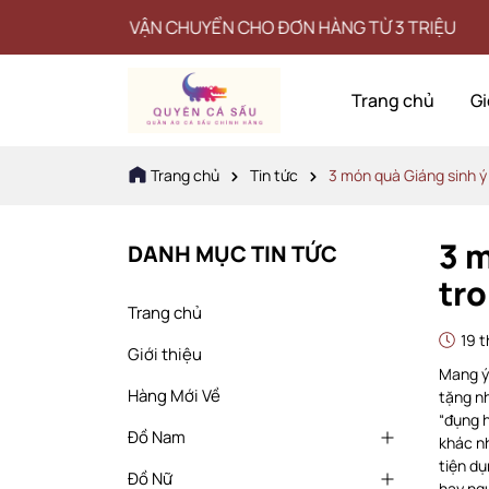
N CHUYỂN CHO ĐƠN HÀNG TỪ 3 TRIỆU
Trang chủ
Gi
Trang chủ
Tin tức
3 món quà Giáng sinh ý
3 m
DANH MỤC TIN TỨC
tr
Trang chủ
19 t
Giới thiệu
Mang ý
Hàng Mới Về
tặng n
“đụng h
Đồ Nam
khác nh
tiện dụ
Đồ Nữ
hay ng