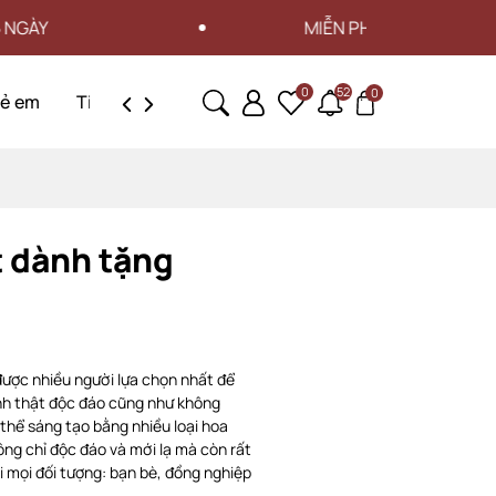
MIỄN PHÍ VẬN CHUYỂN CHO ĐƠN HÀNG TỪ 3
0
52
0
rẻ em
Tin tức
Liên hệ
t dành tặng
ược nhiều người lựa chọn nhất để
ình thật độc đáo cũng như không
 thể sáng tạo bằng nhiều loại hoa
ng chỉ độc đáo và mới lạ mà còn rất
ới mọi đối tượng: bạn bè, đồng nghiệp