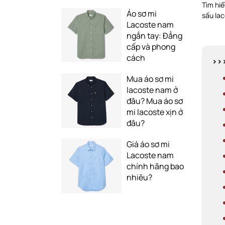
Tìm hiể
Áo sơ mi
sấu lac
Lacoste nam
ngắn tay: Đẳng
cấp và phong
cách
>>
Mua áo sơ mi
lacoste nam ở
đâu? Mua áo sơ
mi lacoste xịn ở
đâu?
Giá áo sơ mi
Lacoste nam
chính hãng bao
nhiêu?