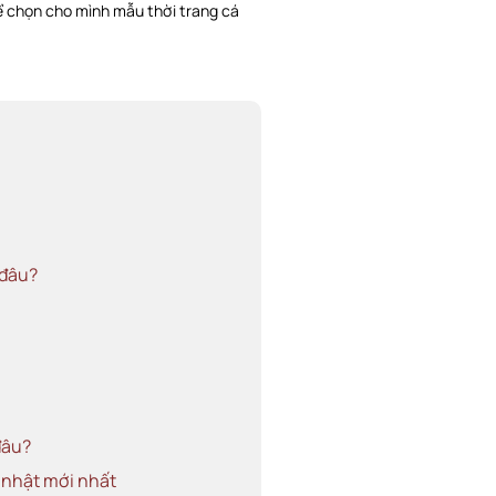
 để chọn cho mình mẫu thời trang cá
 đâu?
đâu?
p nhật mới nhất