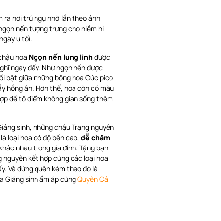
 ra nơi trú ngụ nhờ lần theo ánh
 ngọn nến tượng trưng cho niềm hi
ngày u tối.
 chậu hoa
Ngọn nến lung linh
được
 nghĩ ngay đấy. Như ngọn nến được
nổi bật giữa những bông hoa Cúc pico
ầy hồng ân. Hơn thế, hoa còn có màu
 hợp để tô điểm không gian sống thêm
 Giáng sinh, những chậu Trạng nguyên
 là loại hoa có độ bền cao,
dễ chăm
 khác nhau trong gia đình. Tặng bạn
 nguyên kết hợp cùng các loại hoa
đấy. Và đừng quên kèm theo đó là
ùa Giáng sinh ấm áp cùng
Quyên Cá