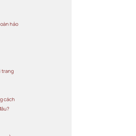
hoàn hảo
i trang
ng cách
đâu?